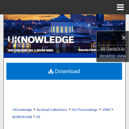
Menu
Home
Search
Browse Collections
×
Switch to
My Account
desktop
view
About
Download
Digital Commons Network™
>
>
>
>
UKnowledge
Archival Collections
IGC Proceedings
1989
>
SESSION13B
33