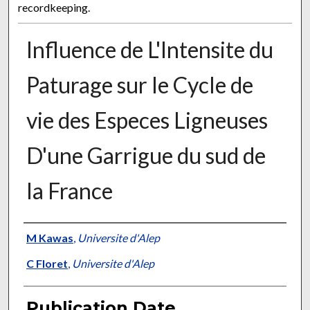
recordkeeping.
Influence de L'Intensite du
Paturage sur le Cycle de
vie des Especes Ligneuses
D'une Garrigue du sud de
la France
Presenter Information
M Kawas
,
Universite d'Alep
C Floret
,
Universite d'Alep
Publication Date