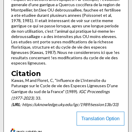
generale d'une garrigue a Quercus coccifera de la region de
Montpellier, bn1lee OU debroussaillee, fauchee et fertilisee
a ete etudiee durant plusieurs annees (Poissonet et al,
1978, 1981). II etait interessant de voir sur cette meme
garrigue ce qui se passe lorsque, apres une longue periode
de non utilisa­tion, c'est !'animal qui pratique lui-meme le«
debroussaillage » a des intensites plus OU moins elevees.
Les etudes ont porte sures modifications de la richesse
floristique, structure et du cycle de vie des especes
ligneuses (Kawas, 1987). Nous ne considere­rons ici que !es
resultats concernant !es modifications du cycle de vie des
especes ligneuses.
Citation
Kawas, M and Floret, C, "Influence de L'Intensite du
Paturage sur le Cycle de vie des Especes Ligneuses D'une
Garrigue du sud de la France" (1989).
IGC Proceedings
(1977-2023)
. 33.
(
URL
: https://uknowledge.uky.edu/igc/1989/session13b/33)
Translation Option