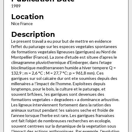
1989
Location
Nice France
Description
Le present travail a eu pour but de mettre en evidence
l'effet du paturage sur les especes vegetales spontanees
de formations vegetales ligneuses (garrigues) au Nord de
Montpellier (France). La zone d'etude est situee d'apres le
climagramme pluviothermique d'Emberger, dans l'etage
bioclimatique medi­terraneen humide a hiver tempere Q =
132,9 ; m = 2,6 °C ; M = 27,7 °C; p = 961,8 mm). Ces
garrigues sur sol calcaire dur ont ete soumises depuis des
millenaires a !'impact de l'homme. Exploitees depuis
longtemps, pour le bois, la culture et le paturage, et
souvent brfi.lees, !es garrigues sont devenues des
formations vegetales « degradees » a dominance arbustive.
Les ligneux interviennent fortement dans la ration des
animaux surtout pendant !es saisons seche et froide de
l'annee lorsque l'herbe est rare. Les garrigues franvaises
ont fait l'objet de nombreuses recherches en ecologie,
souvent centrees sur la dynamique de la vegetation sous
!'impact des actions anthropiques. Par exem­ple, !'evolution