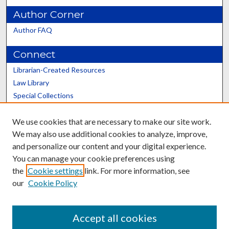
Author Corner
Author FAQ
Connect
Librarian-Created Resources
Law Library
Special Collections
Graduate School
We use cookies that are necessary to make our site work.
Scholars@UK
We may also use additional cookies to analyze, improve,
and personalize our content and your digital experience.
You can manage your cookie preferences using
the
Cookie settings
link. For more information, see
our
Cookie Policy
Contact the Repository
We’d like your feedback
Accept all cookies