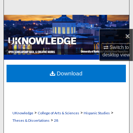
Search
Browse Collections
×
My Account
Switch to
About
desktop
view
Digital Commons Network™
Download
>
>
>
UKnowledge
College of Arts & Sciences
Hispanic Studies
>
Theses & Dissertations
28