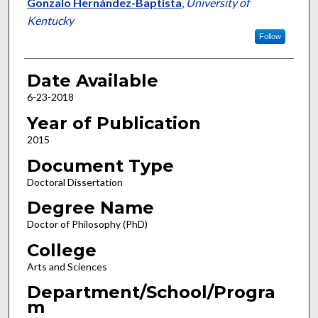
Author
Gonzalo Hernández-Baptista
,
University of
Kentucky
Follow
Date Available
6-23-2018
Year of Publication
2015
Document Type
Doctoral Dissertation
Degree Name
Doctor of Philosophy (PhD)
College
Arts and Sciences
Department/School/Progra
m