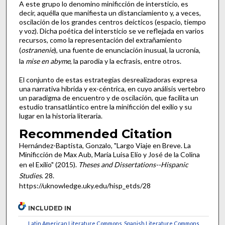
A este grupo lo denomino minificción de intersticio, es
decir, aquélla que manifiesta un distanciamiento y, a veces,
oscilación de los grandes centros deícticos (espacio, tiempo
y voz). Dicha poética del intersticio se ve reflejada en varios
recursos, como la representación del extrañamiento
(
ostranenie
), una fuente de enunciación inusual, la ucronía,
la
mise en abyme
, la parodia y la ecfrasis, entre otros.
El conjunto de estas estrategias desrealizadoras expresa
una narrativa híbrida y ex-céntrica, en cuyo análisis vertebro
un paradigma de encuentro y de oscilación, que facilita un
estudio transatlántico entre la minificción del exilio y su
lugar en la historia literaria.
Recommended Citation
Hernández-Baptista, Gonzalo, "Largo Viaje en Breve. La
Minificción de Max Aub, María Luisa Elío y José de la Colina
en el Exilio" (2015).
Theses and Dissertations--Hispanic
Studies
. 28.
https://uknowledge.uky.edu/hisp_etds/28
INCLUDED IN
Latin American Literature Commons
,
Spanish Literature Commons