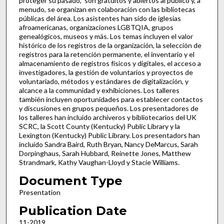
proteger su pasado," son gratuitos y abiertos al público y, a
menudo, se organizan en colaboración con las bibliotecas
públicas del área. Los asistentes han sido de iglesias
afroamericanas, organizaciones LGBTQIA, grupos
genealógicos, museos y más. Los temas incluyen el valor
histórico de los registros de la organización, la selección de
registros para la retención permanente, el inventario y el
almacenamiento de registros físicos y digitales, el acceso a
investigadores, la gestión de voluntarios y proyectos de
voluntariado, métodos y estándares de digitalización, y
alcance a la communidad y exhibiciones. Los talleres
también incluyen oportunidades para establecer contactos
y discusiones en grupos pequeños. Los presentadores de
los talleres han incluido archiveros y bibliotecarios del UK
SCRC, la Scott County (Kentucky) Public Library y la
Lexington (Kentucky) Public Library. Los presentadors han
incluido Sandra Baird, Ruth Bryan, Nancy DeMarcus, Sarah
Dorpinghaus, Sarah Hubbard, Reinette Jones, Matthew
Strandmark, Kathy Vaughan-Lloyd y Stacie Williams.
Document Type
Presentation
Publication Date
11-2019