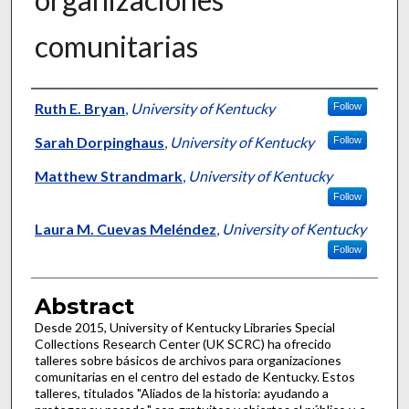
comunitarias
Authors
Ruth E. Bryan
,
University of Kentucky
Follow
Sarah Dorpinghaus
,
University of Kentucky
Follow
Matthew Strandmark
,
University of Kentucky
Follow
Laura M. Cuevas Meléndez
,
University of Kentucky
Follow
Abstract
Desde 2015, University of Kentucky Libraries Special
Collections Research Center (UK SCRC) ha ofrecido
talleres sobre básicos de archivos para organizaciones
comunitarias en el centro del estado de Kentucky. Estos
talleres, titulados "Aliados de la historia: ayudando a