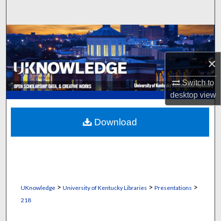
Search
Browse Collections
My Account
×
Switch to
About
desktop
view
Digital Commons Network™
Download
>
>
>
UKnowledge
University of Kentucky Libraries
Presentations
218