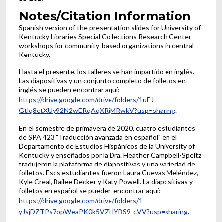
Notes/Citation Information
Spanish version of the presentation slides for University of
Kentucky Libraries Special Collections Research Center
workshops for community-based organizations in central
Kentucky.
Hasta el presente, los talleres se han impartido en inglés.
Las diapositivas y un conjunto completo de folletos en
inglés se pueden encontrar aquí:
https://drive.google.com/drive/folders/1uEJ-
Gtlq8ctXUy92N2wERqAqXRjMRwkV?usp=sharing
.
En el semestre de primavera de 2020, cuatro estudiantes
de SPA 423 "Traducción avanzada en español" en el
Departamento de Estudios Hispánicos de la University of
Kentucky y enseñados por la Dra. Heather Campbell-Speltz
tradujeron la plataforma de diapositivas y una variedad de
folletos. Esos estudiantes fueron Laura Cuevas Meléndez,
Kyle Creal, Bailee Decker y Katy Powell. La diapositivas y
folletos en español se pueden encontrar aquí:
https://drive.google.com/drive/folders/1-
yJsjDZTPs7opWeaPK0k5VZHYBS9-cVV?usp=sharing
.