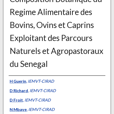
Regime Alimentaire des
Bovins, Ovins et Caprins
Exploitant des Parcours
Naturels et Agropastoraux
du Senegal
Presenter Information
H Guerin
,
IEMVT-CIRAD
D Richard
,
IEMVT-CIRAD
D Froit
,
IEMVT-CIRAD
N Mbaye
,
IEMVT-CIRAD