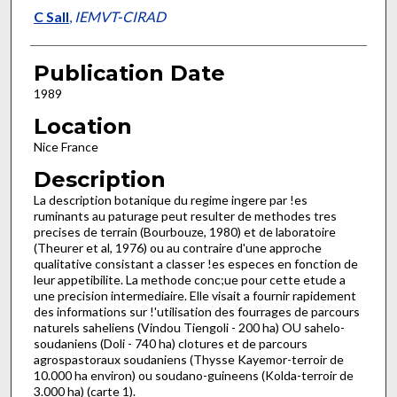
C Sall
,
IEMVT-CIRAD
Publication Date
1989
Location
Nice France
Description
La description botanique du regime ingere par !es
ruminants au paturage peut resulter de methodes tres
precises de terrain (Bourbouze, 1980) et de laboratoire
(Theurer et al, 1976) ou au contraire d'une approche
qualitative consistant a classer !es especes en fonction de
leur appetibilite. La methode conc;ue pour cette etude a
une precision intermediaire. Elle visait a fournir rapidement
des informations sur !'utilisation des fourrages de parcours
naturels saheliens (Vindou Tiengoli - 200 ha) OU sahelo-
soudaniens (Doli - 740 ha) clotures et de parcours
agrospastoraux soudaniens (Thysse Kayemor-terroir de
10.000 ha environ) ou soudano-guineens (Kolda-terroir de
3.000 ha) (carte 1).