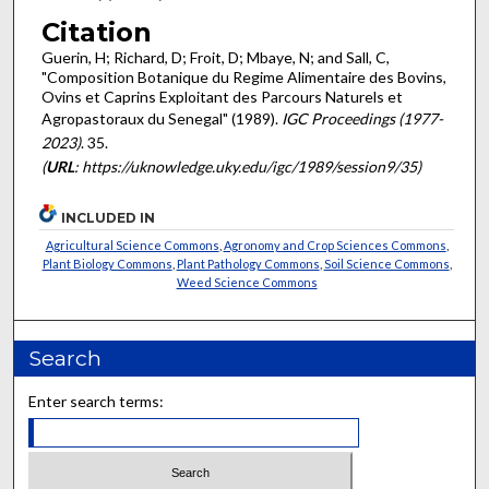
Citation
Guerin, H; Richard, D; Froit, D; Mbaye, N; and Sall, C,
"Composition Botanique du Regime Alimentaire des Bovins,
Ovins et Caprins Exploitant des Parcours Naturels et
Agropastoraux du Senegal" (1989).
IGC Proceedings (1977-
2023)
. 35.
(
URL
: https://uknowledge.uky.edu/igc/1989/session9/35)
INCLUDED IN
Agricultural Science Commons
,
Agronomy and Crop Sciences Commons
,
Plant Biology Commons
,
Plant Pathology Commons
,
Soil Science Commons
,
Weed Science Commons
Search
Enter search terms: