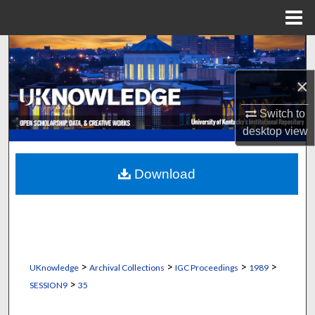
Menu
Home
Search
×
Browse Collections
Switch to
My Account
desktop
view
About
Download
Digital Commons Network™
>
>
>
>
UKnowledge
Archival Collections
IGC Proceedings
1989
>
SESSION9
35