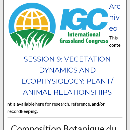
Arc
hiv
ed
This
conte
SESSION 9: VEGETATION
DYNAMICS AND
ECOPHYSIOLOGY: PLANT/
ANIMAL RELATIONSHIPS
nt is available here for research, reference, and/or
recordkeeping.
Composition Botanique du