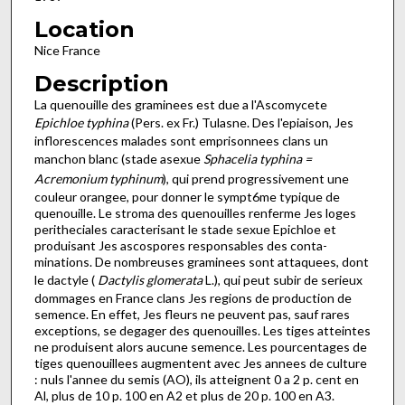
Location
Nice France
Description
La quenouille des graminees est due a l'Ascomycete
Epichloe typhina
(Pers. ex Fr.) Tulasne. Des l'epiaison, Jes
inflorescences malades sont emprisonnees clans un
manchon blanc (stade ase­xue
Sphacelia typhina =
Acremonium typhinum
), qui prend progressivement une
couleur orangee, pour donner le symp­t6me typique de
quenouille. Le stroma des quenouilles ren­ferme Jes loges
peritheciales caracterisant le stade sexue Epichloe et
produisant Jes ascospores responsables des conta­
minations. De nombreuses graminees sont attaquees, dont
le dactyle (
Dactylis glomerata
L.), qui peut subir de serieux
dom­mages en France clans Jes regions de production de
semence. En effet, Jes fleurs ne peuvent pas, sauf rares
exceptions, se degager des quenouilles. Les tiges atteintes
ne produisent alors aucune semence. Les pourcentages de
tiges quenouillees augmentent avec Jes annees de culture
: nuls l'annee du semis (AO), ils attei­gnent 0 a 2 p. cent en
Al, plus de 10 p. 100 en A2 et plus de 20 p. 100 en A3.