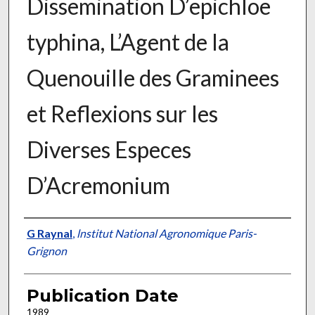
Dissemination D’epichloe
typhina, L’Agent de la
Quenouille des Graminees
et Reflexions sur les
Diverses Especes
D’Acremonium
Presenter Information
G Raynal
,
lnstitut National Agronomique Paris-
Grignon
Publication Date
1989