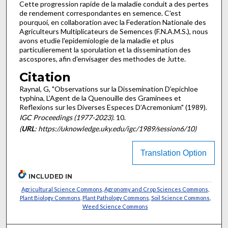
Cette progression rapide de la maladie conduit a des pertes
de rendement correspondantes en semence. C'est
pourquoi, en collaboration avec la Federation Nationale des
Agriculteurs Multiplicateurs de Semences (F.N.A.M.S.), nous
avons etudie l'epidemiologie de la maladie et plus
particuliere­ment la sporulation et la dissemination des
ascospores, afin d'envisager des methodes de Jutte.
Citation
Raynal, G, "Observations sur la Dissemination D’epichloe
typhina, L’Agent de la Quenouille des Graminees et
Reflexions sur les Diverses Especes D’Acremonium" (1989).
IGC Proceedings (1977-2023)
. 10.
(
URL
: https://uknowledge.uky.edu/igc/1989/session6/10)
Translation Option
INCLUDED IN
Agricultural Science Commons
,
Agronomy and Crop Sciences Commons
,
Plant Biology Commons
,
Plant Pathology Commons
,
Soil Science Commons
,
Weed Science Commons