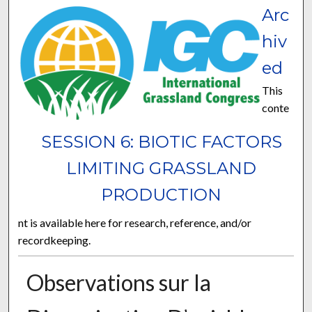
Arc
hiv
ed
This
conte
SESSION 6: BIOTIC FACTORS
LIMITING GRASSLAND
PRODUCTION
nt is available here for research, reference, and/or
recordkeeping.
Observations sur la