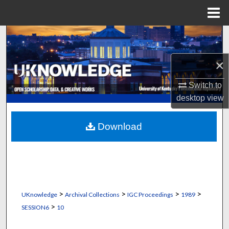
Menu
Home
Search
Browse Collections
×
Switch to
My Account
desktop
view
About
Download
Digital Commons Network™
>
>
>
>
UKnowledge
Archival Collections
IGC Proceedings
1989
>
SESSION6
10