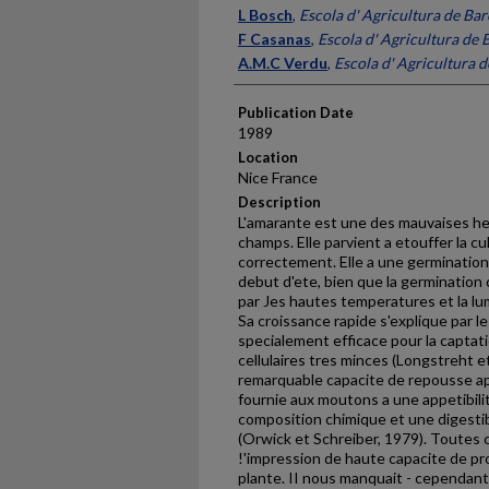
Presenter Information
L Bosch
,
Escola d' Agricultura de Ba
F Casanas
,
Escola d' Agricultura de 
A.M.C Verdu
,
Escola d' Agricultura 
Publication Date
1989
Location
Nice France
Description
L'amarante est une des mauvaises h
champs. Elle parvient a etouffer la cu
correctement. Elle a une germination
debut d'ete, bien que la ger­mination
par Jes hautes temperatures et la lum
Sa croissance rapide s'explique par le 
specialement efficace pour la captati
cellulaires tres minces (Longstreht et
remarquable capacite de repousse ap
fournie aux moutons a une appetibilit
composi­tion chimique et une digestib
(Orwick et Schreiber, 1979). Toutes 
!'impression de haute capacite de p
plante. II nous manquait - cependant