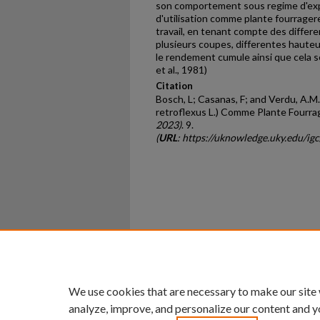
son comportement sous regime d'exp
d'utilisation comme plante fourrager
travail, en tenant compte des differe
plusieurs coupes, differentes hauteu
le rendement cumule ainsi que cela 
et al., 1981)
Citation
Bosch, L; Casanas, F; and Verdu, A.
retroflexus L.) Comme Plante Fourra
2023)
. 9.
(
URL
: https://uknowledge.uky.edu/ig
Home
|
About
|
FAQ
|
My Ac
Privacy
Copyright
We use cookies that are necessary to make our site
analyze, improve, and personalize our content and y