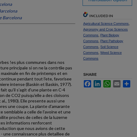
rcelona
Barcelona
INCLUDED IN
de Barcelona
Agricultural Science Commons
,
Agronomy and Crop Sciences
Commons
,
Plant Biology
Commons
,
Plant Pathology
Commons
,
Soil Science
Commons
,
Weed Science
Commons
erbes !es plus communes dans nos
lture principale si on ne la contr6le pas
 maximale en fin de printemps et en
SHARE
 continue pendant tout l'ete, favorisee
Facebook
LinkedIn
WhatsApp
Email
Sh
iere intense (Baskin et Baskin, 1977).
fait qu'il s'agit d'une plante en C-4
on de CO2 puis­qu'elle a des cloisons
 al., 1980). Elle presente aussi une
res une coupe. La plante d'amarante
e semblable a celle de l'avoine et une
ilite proches de celles de la luzerne
ces informations renforcent
roduction que nous avions de cette
 - une connaissance plus detaillee de