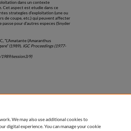
loitation dans un contexte
e. Cet aspect est etudie dans ce
ntes strategies d'ex­ploitation (une ou
rs de coupe, etc.) qui peuvent affecter
se passe pour d'autres especes (Snyder
M.C, "L’Amatante (Amaranthus
gere" (1989).
IGC Proceedings (1977-
c/1989/session3/9)
count
|
Accessibility Statement
 work. We may also use additional cookies to
University of Kentucky ®
our digital experience. You can manage your cookie