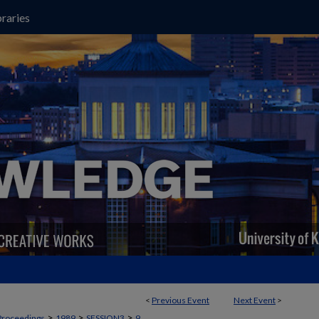
raries
<
Previous Event
Next Event
>
>
>
>
Proceedings
1989
SESSION3
9