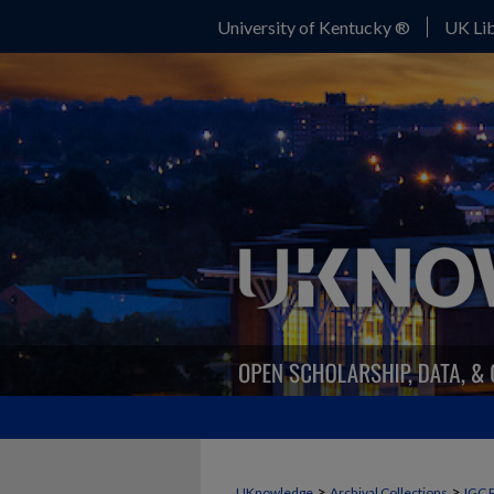
University of Kentucky ®
UK Lib
>
>
UKnowledge
Archival Collections
IGC 