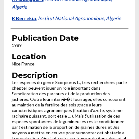
Algerie
R Berrekia
,
Institut National Agronomique, Algerie
Publication Date
1989
Location
Nice France
Description
Les especes du genre Scorpiurus L., tres recherchees par le
cheptel, peuvent jouer un role important dans
!'amelioration des parcours et de la production des
jacheres. Outre leur inten��t fourrager, elles concourent
au maintien de la fertilite des sols grace a leurs
caracteristiques agronomiques (fixation d'azote, systeme
racinaire puissant, port etale ... ). Mais !'utilisation de ces
especes spontanees de legumineuses reste conditionnee
par !'estimation de la proportion de graines dures et Jes
moyens a mettre en ceuvre pour surmonter cet obstacle a
la germination. Ainsi, et suite aux travaux de Bensalem et al.