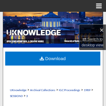
Menu
Home
Search
×
Browse Collections
Switch to
My Account
desktop
view
About
Download
Digital Commons Network™
>
>
>
>
UKnowledge
Archival Collections
IGC Proceedings
1989
>
SESSION3
3