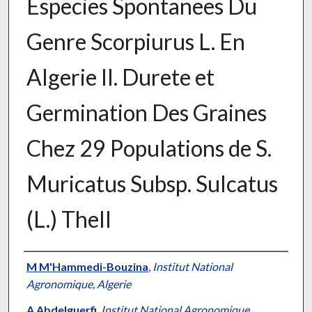
Especies Spontanees Du
Genre Scorpiurus L. En
Algerie II. Durete et
Germination Des Graines
Chez 29 Populations de S.
Muricatus Subsp. Sulcatus
(L.) Thell
Presenter Information
M M'Hammedi-Bouzina
,
Institut National
Agronomique, Algerie
A Abdelguerfi
,
Institut National Agronomique,