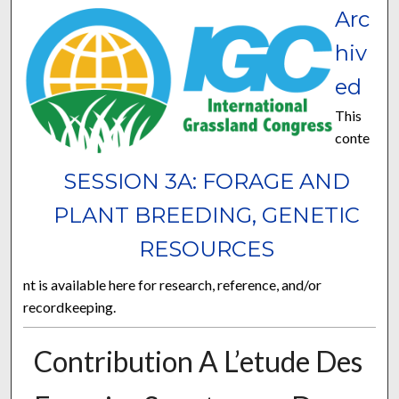
Arc
hiv
ed
This
conte
SESSION 3A: FORAGE AND
PLANT BREEDING, GENETIC
RESOURCES
nt is available here for research, reference, and/or
recordkeeping.
Contribution A L’etude Des