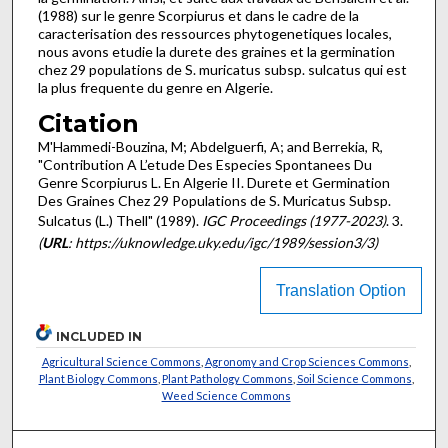
(1988) sur le genre Scorpiurus et dans le cadre de la
caracterisation des res­sources phytogenetiques locales,
nous avons etudie la durete des graines et la germination
chez 29 populations de S. murica­tus subsp. sulcatus qui est
la plus frequente du genre en Algerie.
Citation
M'Hammedi-Bouzina, M; Abdelguerfi, A; and Berrekia, R,
"Contribution A L’etude Des Especies Spontanees Du
Genre Scorpiurus L. En Algerie II. Durete et Germination
Des Graines Chez 29 Populations de S. Muricatus Subsp.
Sulcatus (L.) Thell" (1989).
IGC Proceedings (1977-2023)
. 3.
(
URL
: https://uknowledge.uky.edu/igc/1989/session3/3)
Translation Option
INCLUDED IN
Agricultural Science Commons
,
Agronomy and Crop Sciences Commons
,
Plant Biology Commons
,
Plant Pathology Commons
,
Soil Science Commons
,
Weed Science Commons