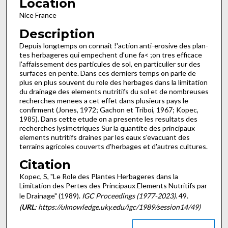
Location
Nice France
Description
Depuis longtemps on connait !'action anti-erosive des plan­
tes herbageres qui empechent d'une fa< ;on tres efficace
l'affais­sement des particules de sol, en particulier sur des
surfaces en pente. Dans ces derniers temps on parle de
plus en plus souvent du role des herbages dans la limitation
du drainage des elements nutritifs du sol et de nombreuses
recherches menees a cet effet dans plusieurs pays le
confirment (Jones, 1972; Gachon et Tri­boi, 1967; Kopec,
1985). Dans cette etude on a presente les resultats des
recherches lysimetriques Sur la quantite des principaux
elements nutritifs draines par les eaux s'evacuant des
terrains agricoles couverts d'herbages et d'autres cultures.
Citation
Kopec, S, "Le Role des Plantes Herbageres dans la
Limitation des Pertes des Principaux Elements Nutritifs par
le Drainage" (1989).
IGC Proceedings (1977-2023)
. 49.
(
URL
: https://uknowledge.uky.edu/igc/1989/session14/49)