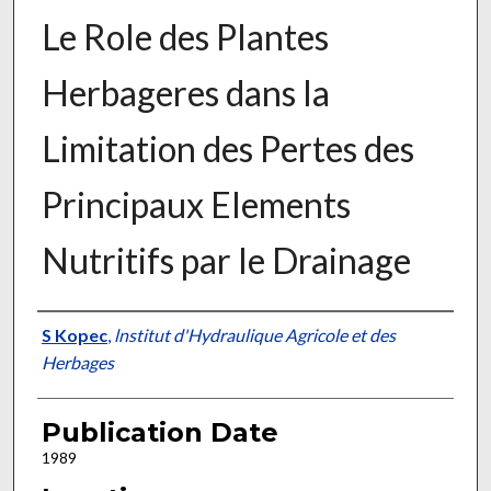
Le Role des Plantes
Herbageres dans la
Limitation des Pertes des
Principaux Elements
Nutritifs par le Drainage
Presenter Information
S Kopec
,
lnstitut d'Hydraulique Agricole et des
Herbages
Publication Date
1989