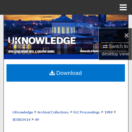
Menu
Home
Search
×
Browse Collections
Switch to
My Account
desktop
view
About
Download
Digital Commons Network™
>
>
>
>
UKnowledge
Archival Collections
IGC Proceedings
1989
>
SESSION14
49