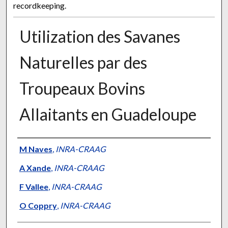
recordkeeping.
Utilization des Savanes
Naturelles par des
Troupeaux Bovins
Allaitants en Guadeloupe
Presenter Information
M Naves
,
INRA-CRAAG
A Xande
,
INRA-CRAAG
F Vallee
,
INRA-CRAAG
O Coppry
,
INRA-CRAAG