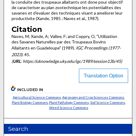
la conduite des troupeaux allaitants ont done pour objectif
de caracteriser au plan zootechnique les potentialites des
savanes et d'evaluer des techniques visant a ameliorer leur
productivite (Xande, 1985 ; Naves et al., 1987).
Citation
Naves, M; Xande, A; Vallee, F; and Coppry, O, "Utilization
des Savanes Naturelles par des Troupeaux Bovins
Allaitants en Guadeloupe" (1989).
IGC Proceedings (1977-
2023)
. 45.
(
URL
: https://uknowledge.uky.edu/igc/1989/session13b/45)
Translation Option
INCLUDED IN
Agricultural Science Commons
,
Agronomy and Crop Sciences Commons
,
Plant Biology Commons
,
Plant Pathology Commons
,
Soil Science Commons
,
Weed Science Commons
Search