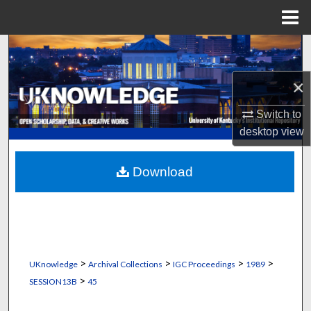
Menu
Home
Search
×
Browse Collections
Switch to
My Account
desktop
view
About
Download
Digital Commons Network™
>
>
>
>
UKnowledge
Archival Collections
IGC Proceedings
1989
>
SESSION13B
45