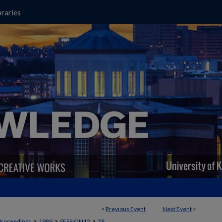
raries
<
Previous Event
Next Event
>
>
>
>
Proceedings
1989
SESSION12
28