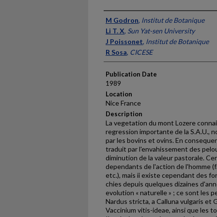
Presenter Information
M Godron
,
lnstitut de Botanique
Li T. X
,
Sun Yat-sen University
J Poissonet
,
lnstitut de Botanique
R Sosa
,
CICESE
Publication Date
1989
Location
Nice France
Description
La vegetation du mont Lozere connait
regression importante de la S.A.U.,
par les bovins et ovins. En conse­que
traduit par l'envahisse­ment des pelo
diminution de la valeur pastorale. Ce
dependants de l'action de l'homme (f
etc.), mais ii existe cependant des f
chies depuis quelques dizaines d'ann
evolution « naturelle » ; ce sont les 
Nardus stricta, a Calluna vulgaris et 
Vaccinium vitis-ideae, ainsi que les to