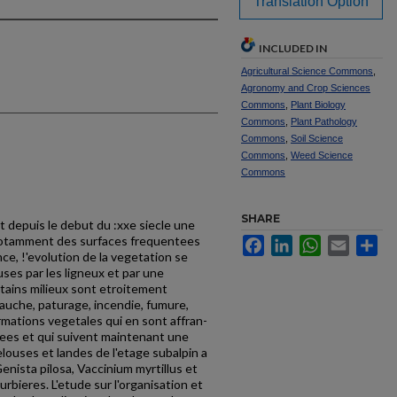
Translation Option
INCLUDED IN
Agricultural Science Commons
,
Agronomy and Crop Sciences
Commons
,
Plant Biology
Commons
,
Plant Pathology
Commons
,
Soil Science
Commons
,
Weed Science
Commons
SHARE
 depuis le debut du :xxe siecle une
 notamment des surfaces frequentees
Facebook
LinkedIn
WhatsApp
Email
Sh
nce, !'evolution de la vegetation se
uses par les ligneux et par une
rtains milieux sont etroitement
auche, paturage, incendie, fumure,
ormations vegetales qui en sont affran­
ees et qui suivent mainte­nant une
pelouses et landes de l'etage subalpin a
Genista pilosa, Vaccinium myrtillus et
urbieres. L'etude sur l'organisation et