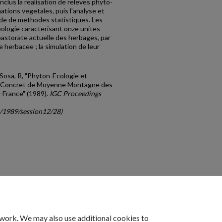
inclus la realisation de releves phyto-
ations vegetales, puis l'analyse et
aide de methodes statistiques. Les
pologie caracterisant onze unites
 pastorate actuelle des herbages, par
e herbacee ; la simulation de leur
d Sosa, R, "Phyton-Ecologie et
le Concret de Moyenne Montagne des
France" (1989).
IGC Proceedings
c/1989/session12/28)
count
|
Accessibility Statement
 work. We may also use additional cookies to