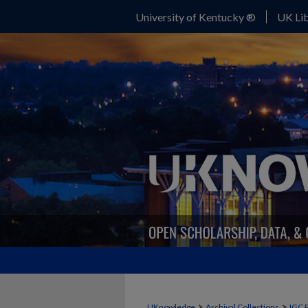
University of Kentucky ®
UK Lib
>
>
UKnowledge
Archival Collections
IGC 