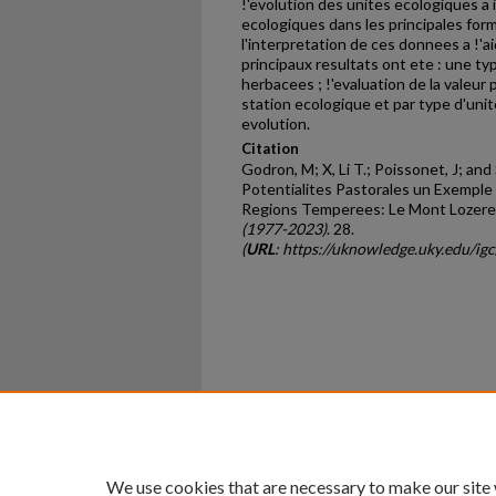
!'evolution des unites ecologi­ques a 
ecologiques dans les principales form
l'interpre­tation de ces donnees a !'
principaux resultats ont ete : une ty
herbacees ; !'evaluation de la valeur
station ecologique et par type d'unit
evolution.
Citation
Godron, M; X, Li T.; Poissonet, J; an
Potentialites Pastorales un Exemp
Regions Temperees: Le Mont Lozere-
(1977-2023)
. 28.
(
URL
: https://uknowledge.uky.edu/ig
Home
|
About
|
FAQ
|
My Ac
Privacy
Copyright
We use cookies that are necessary to make our site