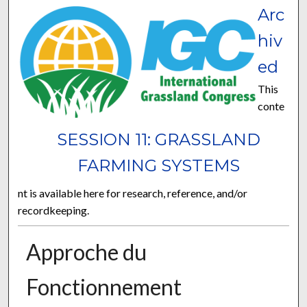
Arc
hiv
ed
This
conte
SESSION 11: GRASSLAND
FARMING SYSTEMS
nt is available here for research, reference, and/or
recordkeeping.
Approche du
Fonctionnement