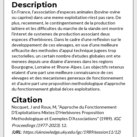
Description
En France, l'association d'especes animales (bovine-ovine
ou caprine) dans une meme exploitation n'est pas rare. De
plus, recemment, le contingentement de la production
laitiere et les difficultes du marche de la viande ont montre
l'interet de syste­mes de production associant deux
especes d'herbivores. Dans le cadre d'une reflexion sur le
developpement de ces ele­vages, en vue d'une meilleure
efficacite des methodes d'appui technique jugees trop
sectorielles, un certain nombre d'etudes globales ont ete
menees depuis une dizaine d'annees dans les regions
Bourgogne, Lorraine et Rhone-Alpes. Les objectifs retenus
etaient d'une part une meilleure connaissance de ces
elevages et des mecanismes generaux de fonctionnement
et d'autre part une proposition methodologique d'approche
du fonctionnement global de'ces exploitations.
Citation
Nocquet, J and Roux, M, "Approche du Fonctionnement
D'Exploitations Mixtes D'Herbivores Proposition
Methodologique et Exemples D'Associations" (1989).
IGC
Proceedings (1977-2023)
. 12.
(
URL
: https://uknowledge.uky.edu/igc/1989/session11/12)