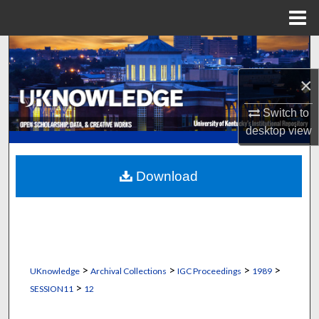
Menu
Home
Search
×
Browse Collections
Switch to
My Account
desktop
view
About
Download
Digital Commons Network™
>
>
>
>
UKnowledge
Archival Collections
IGC Proceedings
1989
>
SESSION11
12