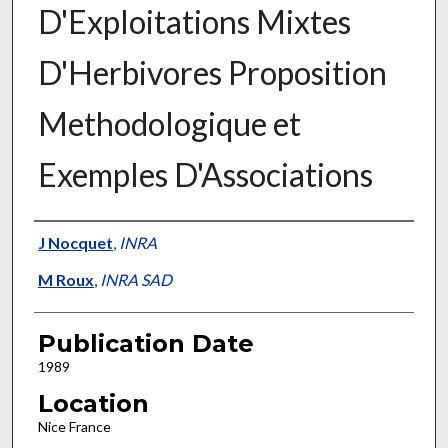
D'Exploitations Mixtes
D'Herbivores Proposition
Methodologique et
Exemples D'Associations
Presenter Information
J Nocquet
,
INRA
M Roux
,
INRA SAD
Publication Date
1989
Location
Nice France