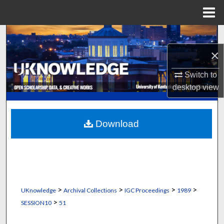
Menu
Home
Search
×
Browse Collections
Switch to
My Account
desktop
view
About
Download
Digital Commons Network™
>
>
>
>
UKnowledge
Archival Collections
IGC Proceedings
1989
>
SESSION10
51