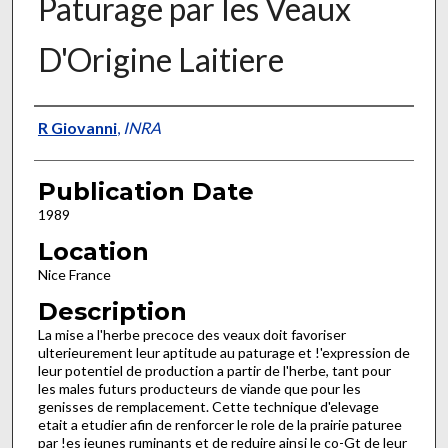
Paturage par les Veaux
D'Origine Laitiere
Presenter Information
R Giovanni
,
INRA
Publication Date
1989
Location
Nice France
Description
La mise a l'herbe precoce des veaux doit favoriser
ulterieure­ment leur aptitude au paturage et !'expression de
leur potentiel de production a partir de l'herbe, tant pour
les males futurs producteurs de viande que pour les
genisses de remplacement. Cette technique d'elevage
etait a etudier afin de renforcer le role de la prairie paturee
par !es jeunes ruminants et de reduire ainsi le co-Gt de leur