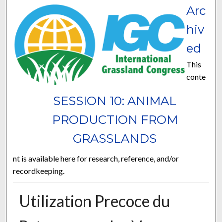
Arc
hiv
ed
This
conte
SESSION 10: ANIMAL
PRODUCTION FROM
GRASSLANDS
nt is available here for research, reference, and/or
recordkeeping.
Utilization Precoce du