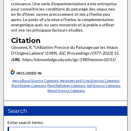
croissance. Une serie d'experimentations a ete entreprise
pour conna'itre les conditions du paturage des veaux nes
en fin d'hiver, sevres precocement et mis a l'herbe peu
apres. Le poids vif a la mise a l'herbe, la complementation
energetique avec ou sans monensin et la prairie a utiliser
ont ete !es principaux facteurs etudies.
Citation
Giovanni, R, "Utilization Precoce du Paturage par les Veaux
D'Origine Laitiere" (1989).
IGC Proceedings (1977-2023)
. 51.
(
URL
: https://uknowledge.uky.edu/igc/1989/session10/51)
INCLUDED IN
Agricultural Science Commons
,
Agronomy and Crop Sciences Commons
,
Plant Biology Commons
,
Plant Pathology Commons
,
Soil Science Commons
,
Weed Science Commons
Search
Enter search terms: