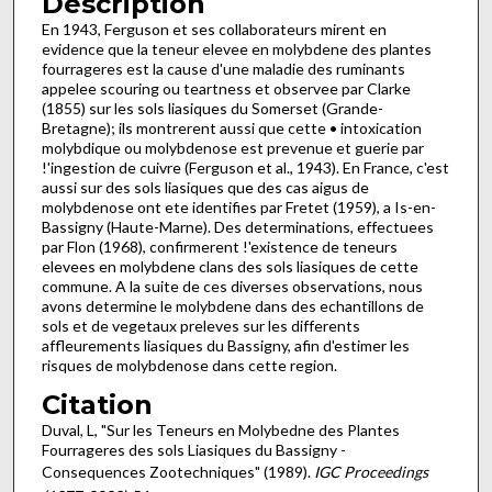
Description
En 1943, Ferguson et ses collaborateurs mirent en
evidence que la teneur elevee en molybdene des plantes
fourrageres est la cause d'une maladie des ruminants
appelee scouring ou teartness et observee par Clarke
(1855) sur les sols liasiques du Somerset (Grande-
Bretagne); ils montrerent aussi que cette • intoxication
molybdique ou molybdenose est prevenue et guerie par
!'ingestion de cuivre (Ferguson et al., 1943). En France, c'est
aussi sur des sols liasiques que des cas aigus de
molybdenose ont ete identifies par Fretet (1959), a Is-en­
Bassigny (Haute-Marne). Des determinations, effectuees
par Flon (1968), confirmerent !'existence de teneurs
elevees en molybdene clans des sols liasiques de cette
commune. A la suite de ces diverses observations, nous
avons determine le molybdene dans des echantillons de
sols et de vegetaux prele­ves sur les differents
affleurements liasiques du Bassigny, afin d'estimer les
risques de molybdenose dans cette region.
Citation
Duval, L, "Sur les Teneurs en Molybedne des Plantes
Fourrageres des sols Liasiques du Bassigny -
Consequences Zootechniques" (1989).
IGC Proceedings