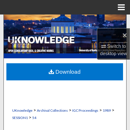
Menu
Home
Search
×
Browse Collections
Switch to
My Account
desktop
view
About
Download
Digital Commons Network™
>
>
>
>
UKnowledge
Archival Collections
IGC Proceedings
1989
>
SESSION1
54