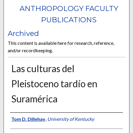
ANTHROPOLOGY FACULTY
PUBLICATIONS
Archived
This content is available here for research, reference,
and/or recordkeeping.
Las culturas del
Pleistoceno tardío en
Suramérica
Authors
Tom D. Dillehay
,
University of Kentucky