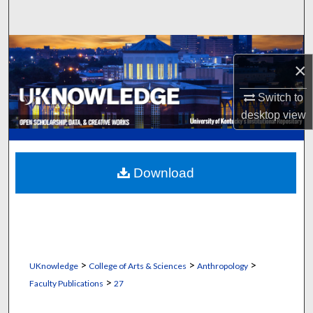
Search
Browse Collections
×
My Account
Switch to
desktop
view
About
Digital Commons Network™
Download
>
>
>
UKnowledge
College of Arts & Sciences
Anthropology
>
Faculty Publications
27